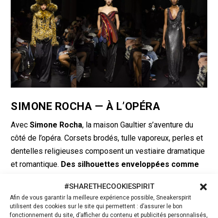
SIMONE ROCHA — À L’OPÉRA
Avec
Simone Rocha
, la maison Gaultier s’aventure du
côté de l’opéra. Corsets brodés, tulle vaporeux, perles et
dentelles religieuses composent un vestiaire dramatique
et romantique.
Des silhouettes enveloppées comme
des chrysalides,
dans une palette de rouge, noir et nude.
#SHARETHECOOKIESPIRIT
Une réinterprétation féminine et baroque de l’héritage
Afin de vous garantir la meilleure expérience possible, Sneakerspirit
Gaultier, portée par la sensibilité gothique de la créatrice
utilisent des cookies sur le site qui permettent : d’assurer le bon
fonctionnement du site, d’afficher du contenu et publicités personnalisés,
irlandaise.