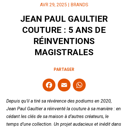
AVR 29, 2025
|
BRANDS
JEAN PAUL GAULTIER
COUTURE : 5 ANS DE
RÉINVENTIONS
MAGISTRALES
PARTAGER
F
E
W
a
m
h
ce
ail
at
Depuis qu’il a tiré sa révérence des podiums en 2020,
b
s
Jean Paul Gaultier a réinventé la couture à sa manière : en
cédant les clés de sa maison à d’autres créateurs, le
o
A
temps d’une collection. Un projet audacieux et inédit dans